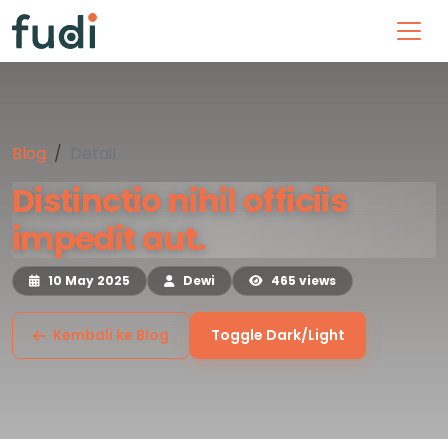
Blog
Detail
Distinctio nihil officiis
impedit aut.
10 May 2025
Dewi
465 views
Kembali ke Blog
Toggle Dark/Light