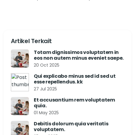
Artikel Terkait
Totam dignissimos voluptatem in
eos non autem minus eveniet saepe.
20 Oct 2025
Qui explicabo minus sed id sed ut
esse repellendus. kk
27 Jul 2025
Et accusantium rem voluptatem
quia.
01 May 2025
Debitis dolorum quia veritatis
voluptatem.